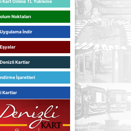
i Kart Online TL Yükleme
Dolum Noktaları
 Uygulama İndir
 Eşyalar
Denizli Kartlar
endirme İşaretleri
i Kartlar