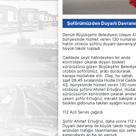
Şoförümüzden Duyarlı Davranı
Denizli Büyükşehir Belediyesi Ulaşım A
bünyesinde hizmet veren 130 numaralı
hattın otobüs şoförü duyarlı davranışıy
büyük takdir topladı.
Caddede seyir halindeyken bir anda
kontrolden çıkarak düşen bisiklet
sürücüsünü gören Büyükşehir Belediy
otobüs şoförümüz, aracı durdurarak
kazaya müdahale etti. Olay, bu sabah
saat 08.45 sıralarında Hüdai Oral Cadd
AŞ. bünyesinde hizmet veren 130 numar
otobüsü şoförü Ahmet Ertuğrul, Hüdai O
sürücüsünün kontrolden çıkarak anid
çeken şoför Ertuğrul, meraklı bakışlar
bisiklet gidonuna takılan ayağını kurtar
112 Acil Servis çağırdı
Şoför Ahmet Ertuğrul, daha sonra 112 Ac
Duyarlı davranışı ile büyük takdir topla
ardından trafiğin tıkanmaması için sef
kameralarını an be an yansıdı.