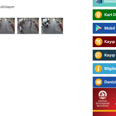
Denizl
izliUlaşım
Kart 
Mobil
Kayıp
Kayıp 
Bilgil
Denizl