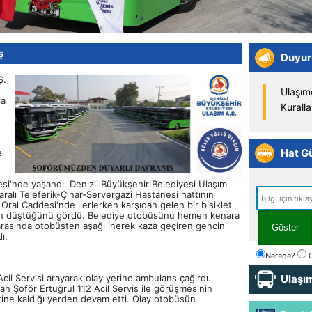
ş
Duyur
Ulaşım
Kuralla
Ş.
ULAŞI
la
SORU
Ulaşım
Kuralla
Hat Gü
e
ULAŞI
SORU
esi'nde yaşandı. Denizli Büyükşehir Belediyesi Ulaşım
alı Teleferik-Çınar-Servergazi Hastanesi hattının
ral Caddesi'nde ilerlerken karşıdan gelen bir bisiklet
en düştüğünü gördü. Belediye otobüsünü hemen kenara
 arasında otobüsten aşağı inerek kaza geçiren gencin
Göster
dı.
Nerede?
G
Yukarıdaki kutucuğa
il Servisi arayarak olay yerine ambulans çağırdı.
Ulaşım
saatlerini görebilirsi
yan Şoför Ertuğrul 112 Acil Servis ile görüşmesinin
erine kaldığı yerden devam etti. Olay otobüsün