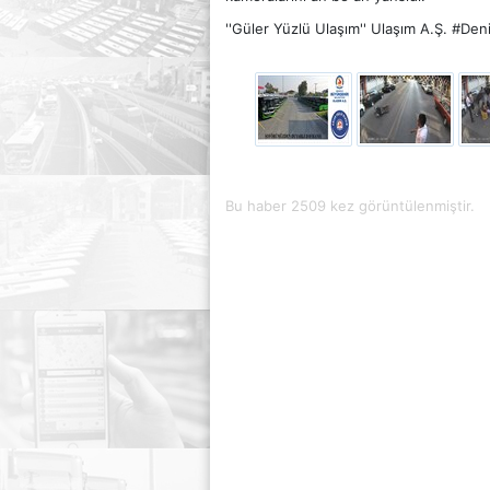
''Güler Yüzlü Ulaşım'' Ulaşım A.Ş. #Den
Bu haber 2509 kez görüntülenmiştir.