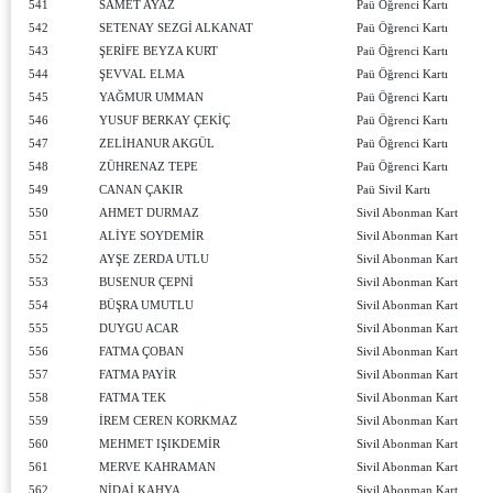
541
SAMET AYAZ
Paü Öğrenci Kartı
542
SETENAY SEZGİ ALKANAT
Paü Öğrenci Kartı
543
ŞERİFE BEYZA KURT
Paü Öğrenci Kartı
544
ŞEVVAL ELMA
Paü Öğrenci Kartı
545
YAĞMUR UMMAN
Paü Öğrenci Kartı
546
YUSUF BERKAY ÇEKİÇ
Paü Öğrenci Kartı
547
ZELİHANUR AKGÜL
Paü Öğrenci Kartı
548
ZÜHRENAZ TEPE
Paü Öğrenci Kartı
549
CANAN ÇAKIR
Paü Sivil Kartı
550
AHMET DURMAZ
Sivil Abonman Kart
551
ALİYE SOYDEMİR
Sivil Abonman Kart
552
AYŞE ZERDA UTLU
Sivil Abonman Kart
553
BUSENUR ÇEPNİ
Sivil Abonman Kart
554
BÜŞRA UMUTLU
Sivil Abonman Kart
555
DUYGU ACAR
Sivil Abonman Kart
556
FATMA ÇOBAN
Sivil Abonman Kart
557
FATMA PAYİR
Sivil Abonman Kart
558
FATMA TEK
Sivil Abonman Kart
559
İREM CEREN KORKMAZ
Sivil Abonman Kart
560
MEHMET IŞIKDEMİR
Sivil Abonman Kart
561
MERVE KAHRAMAN
Sivil Abonman Kart
562
NİDAİ KAHYA
Sivil Abonman Kart