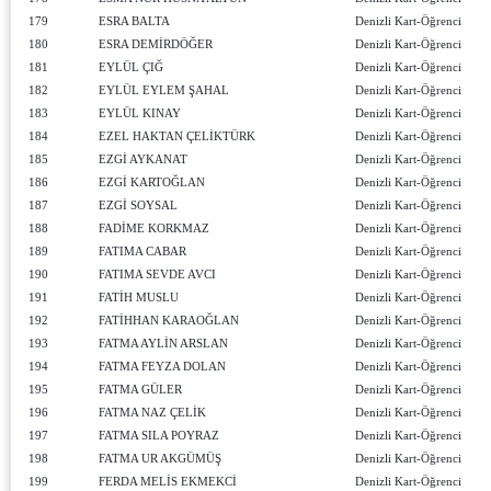
179
ESRA BALTA
Denizli Kart-Öğrenci
180
ESRA DEMİRDÖĞER
Denizli Kart-Öğrenci
181
EYLÜL ÇIĞ
Denizli Kart-Öğrenci
182
EYLÜL EYLEM ŞAHAL
Denizli Kart-Öğrenci
183
EYLÜL KINAY
Denizli Kart-Öğrenci
184
EZEL HAKTAN ÇELİKTÜRK
Denizli Kart-Öğrenci
185
EZGİ AYKANAT
Denizli Kart-Öğrenci
186
EZGİ KARTOĞLAN
Denizli Kart-Öğrenci
187
EZGİ SOYSAL
Denizli Kart-Öğrenci
188
FADİME KORKMAZ
Denizli Kart-Öğrenci
189
FATIMA CABAR
Denizli Kart-Öğrenci
190
FATIMA SEVDE AVCI
Denizli Kart-Öğrenci
191
FATİH MUSLU
Denizli Kart-Öğrenci
192
FATİHHAN KARAOĞLAN
Denizli Kart-Öğrenci
193
FATMA AYLİN ARSLAN
Denizli Kart-Öğrenci
194
FATMA FEYZA DOLAN
Denizli Kart-Öğrenci
195
FATMA GÜLER
Denizli Kart-Öğrenci
196
FATMA NAZ ÇELİK
Denizli Kart-Öğrenci
197
FATMA SILA POYRAZ
Denizli Kart-Öğrenci
198
FATMA UR AKGÜMÜŞ
Denizli Kart-Öğrenci
199
FERDA MELİS EKMEKCİ
Denizli Kart-Öğrenci