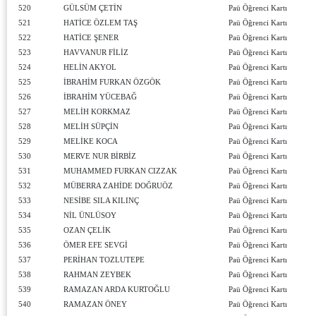
520
GÜLSÜM ÇETİN
Paü Öğrenci Kartı
521
HATİCE ÖZLEM TAŞ
Paü Öğrenci Kartı
522
HATİCE ŞENER
Paü Öğrenci Kartı
523
HAVVANUR FİLİZ
Paü Öğrenci Kartı
524
HELİN AKYOL
Paü Öğrenci Kartı
525
İBRAHİM FURKAN ÖZGÖK
Paü Öğrenci Kartı
526
İBRAHİM YÜCEBAĞ
Paü Öğrenci Kartı
527
MELİH KORKMAZ
Paü Öğrenci Kartı
528
MELİH SÜPÇİN
Paü Öğrenci Kartı
529
MELİKE KOCA
Paü Öğrenci Kartı
530
MERVE NUR BİRBİZ
Paü Öğrenci Kartı
531
MUHAMMED FURKAN CIZZAK
Paü Öğrenci Kartı
532
MÜBERRA ZAHİDE DOĞRUÖZ
Paü Öğrenci Kartı
533
NESİBE SILA KILINÇ
Paü Öğrenci Kartı
534
NİL ÜNLÜSOY
Paü Öğrenci Kartı
535
OZAN ÇELİK
Paü Öğrenci Kartı
536
ÖMER EFE SEVGİ
Paü Öğrenci Kartı
537
PERİHAN TOZLUTEPE
Paü Öğrenci Kartı
538
RAHMAN ZEYBEK
Paü Öğrenci Kartı
539
RAMAZAN ARDA KURTOĞLU
Paü Öğrenci Kartı
540
RAMAZAN ÖNEY
Paü Öğrenci Kartı