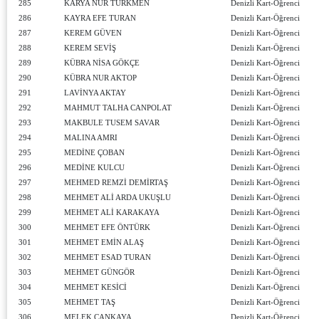
285
KARYA NUR TÜRKMEN
Denizli Kart-Öğrenci
286
KAYRA EFE TURAN
Denizli Kart-Öğrenci
287
KEREM GÜVEN
Denizli Kart-Öğrenci
288
KEREM SEVİŞ
Denizli Kart-Öğrenci
289
KÜBRA NİSA GÖKÇE
Denizli Kart-Öğrenci
290
KÜBRA NUR AKTOP
Denizli Kart-Öğrenci
291
LAVİNYA AKTAY
Denizli Kart-Öğrenci
292
MAHMUT TALHA CANPOLAT
Denizli Kart-Öğrenci
293
MAKBULE TUSEM SAVAR
Denizli Kart-Öğrenci
294
MALINA AMRI
Denizli Kart-Öğrenci
295
MEDİNE ÇOBAN
Denizli Kart-Öğrenci
296
MEDİNE KULCU
Denizli Kart-Öğrenci
297
MEHMED REMZİ DEMİRTAŞ
Denizli Kart-Öğrenci
298
MEHMET ALİ ARDA UKUŞLU
Denizli Kart-Öğrenci
299
MEHMET ALİ KARAKAYA
Denizli Kart-Öğrenci
300
MEHMET EFE ÖNTÜRK
Denizli Kart-Öğrenci
301
MEHMET EMİN ALAŞ
Denizli Kart-Öğrenci
302
MEHMET ESAD TURAN
Denizli Kart-Öğrenci
303
MEHMET GÜNGÖR
Denizli Kart-Öğrenci
304
MEHMET KESİCİ
Denizli Kart-Öğrenci
305
MEHMET TAŞ
Denizli Kart-Öğrenci
306
MELEK ÇANKAYA
Denizli Kart-Öğrenci