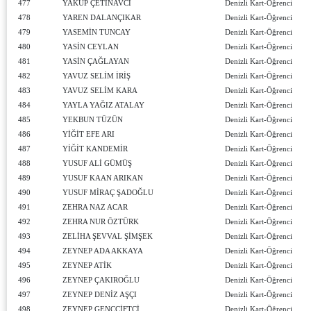
477
YAKUP ÇETİNAVCI
Denizli Kart-Öğrenci
478
YAREN DALANÇIKAR
Denizli Kart-Öğrenci
479
YASEMİN TUNCAY
Denizli Kart-Öğrenci
480
YASİN CEYLAN
Denizli Kart-Öğrenci
481
YASİN ÇAĞLAYAN
Denizli Kart-Öğrenci
482
YAVUZ SELİM İRİŞ
Denizli Kart-Öğrenci
483
YAVUZ SELİM KARA
Denizli Kart-Öğrenci
484
YAYLA YAĞIZ ATALAY
Denizli Kart-Öğrenci
485
YEKBUN TÜZÜN
Denizli Kart-Öğrenci
486
YİĞİT EFE ARI
Denizli Kart-Öğrenci
487
YİĞİT KANDEMİR
Denizli Kart-Öğrenci
488
YUSUF ALİ GÜMÜŞ
Denizli Kart-Öğrenci
489
YUSUF KAAN ARIKAN
Denizli Kart-Öğrenci
490
YUSUF MİRAÇ ŞADOĞLU
Denizli Kart-Öğrenci
491
ZEHRA NAZ ACAR
Denizli Kart-Öğrenci
492
ZEHRA NUR ÖZTÜRK
Denizli Kart-Öğrenci
493
ZELİHA ŞEVVAL ŞİMŞEK
Denizli Kart-Öğrenci
494
ZEYNEP ADA AKKAYA
Denizli Kart-Öğrenci
495
ZEYNEP ATİK
Denizli Kart-Öğrenci
496
ZEYNEP ÇAKIROĞLU
Denizli Kart-Öğrenci
497
ZEYNEP DENİZ AŞÇI
Denizli Kart-Öğrenci
498
ZEYNEP GENÇÇİFTÇİ
Denizli Kart-Öğrenci