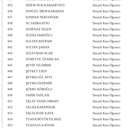
435
SİNEM NUR KARADEVECİ
Denizli Kart-Öğrenci
436
SONGÜL İREM KARAHAN
Denizli Kart-Öğrenci
437
SONHAN NEKOONAM
Denizli Kart-Öğrenci
438
SU SAHRA AYSU
Denizli Kart-Öğrenci
439
SUDENAZ SEÇEN
Denizli Kart-Öğrenci
440
SUEDA SARIOĞLU
Denizli Kart-Öğrenci
441
SULTAN BAYRAM
Denizli Kart-Öğrenci
442
SULTAN ŞAHAN
Denizli Kart-Öğrenci
443
SÜLEYMAN ACAR
Denizli Kart-Öğrenci
444
SÜMEYYE ÖZARSLAN
Denizli Kart-Öğrenci
445
ŞEVİN YILDIRIM
Denizli Kart-Öğrenci
446
ŞEVKET ESEN
Denizli Kart-Öğrenci
447
ŞEYMA GÜL AVCI
Denizli Kart-Öğrenci
448
ŞEYMA ÖZDEMİR
Denizli Kart-Öğrenci
449
ŞÜKRÜ KÖROĞLU
Denizli Kart-Öğrenci
450
TAHİR TANLASI
Denizli Kart-Öğrenci
451
TALAT YASİN ORMAN
Denizli Kart-Öğrenci
452
TALHA KARAPINAR
Denizli Kart-Öğrenci
453
TALİA SUDE KAYA
Denizli Kart-Öğrenci
454
TUANA BÜYÜKYILMAZ
Denizli Kart-Öğrenci
455
TUANA ELA ATSAK
Denizli Kart-Öğrenci