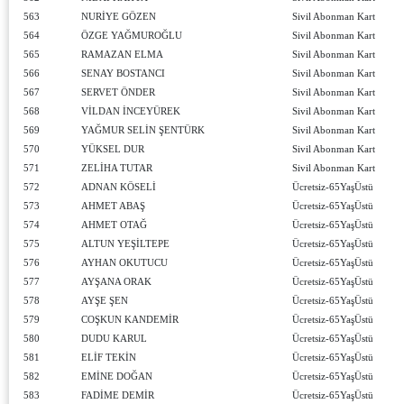
563
NURİYE GÖZEN
Sivil Abonman Kart
564
ÖZGE YAĞMUROĞLU
Sivil Abonman Kart
565
RAMAZAN ELMA
Sivil Abonman Kart
566
SENAY BOSTANCI
Sivil Abonman Kart
567
SERVET ÖNDER
Sivil Abonman Kart
568
VİLDAN İNCEYÜREK
Sivil Abonman Kart
569
YAĞMUR SELİN ŞENTÜRK
Sivil Abonman Kart
570
YÜKSEL DUR
Sivil Abonman Kart
571
ZELİHA TUTAR
Sivil Abonman Kart
572
ADNAN KÖSELİ
Ücretsiz-65YaşÜstü
573
AHMET ABAŞ
Ücretsiz-65YaşÜstü
574
AHMET OTAĞ
Ücretsiz-65YaşÜstü
575
ALTUN YEŞİLTEPE
Ücretsiz-65YaşÜstü
576
AYHAN OKUTUCU
Ücretsiz-65YaşÜstü
577
AYŞANA ORAK
Ücretsiz-65YaşÜstü
578
AYŞE ŞEN
Ücretsiz-65YaşÜstü
579
COŞKUN KANDEMİR
Ücretsiz-65YaşÜstü
580
DUDU KARUL
Ücretsiz-65YaşÜstü
581
ELİF TEKİN
Ücretsiz-65YaşÜstü
582
EMİNE DOĞAN
Ücretsiz-65YaşÜstü
583
FADİME DEMİR
Ücretsiz-65YaşÜstü