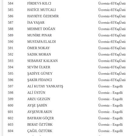
584
FİRDEVS KILCI
Ücretsiz-65YaşÜstü
585
HATİCE MUTCALI
Ücretsiz-65YaşÜstü
586
HAYRİYE ÖZDEMİR
Ücretsiz-65YaşÜstü
587
İSA YAŞAR
Ücretsiz-65YaşÜstü
588
MEHMET DOĞAN
Ücretsiz-65YaşÜstü
589
MUNİRE PINAR
Ücretsiz-65YaşÜstü
590
MUSTAFA ELALDI
Ücretsiz-65YaşÜstü
591
ÖMER NOKAY
Ücretsiz-65YaşÜstü
592
SADIK MORAN
Ücretsiz-65YaşÜstü
593
SEBAHAT KALKAN
Ücretsiz-65YaşÜstü
594
SEVİM ÜLKER
Ücretsiz-65YaşÜstü
595
ŞADİYE GÜNEY
Ücretsiz-65YaşÜstü
596
ŞAKİR FİDANCI
Ücretsiz-65YaşÜstü
597
ALİ KUTAY YANKAYIŞ
Ücretsiz - Engelli
598
ALİ ÜSTÜN
Ücretsiz - Engelli
599
ARZU GEZGİN
Ücretsiz - Engelli
600
AYŞE ŞAHİN
Ücretsiz - Engelli
601
AYŞENUR AKIN
Ücretsiz - Engelli
602
BAYRAM GÖÇER
Ücretsiz - Engelli
603
BERAT ÖZTÜRK
Ücretsiz - Engelli
604
ÇAĞIL ÖZTÜRK
Ücretsiz - Engelli