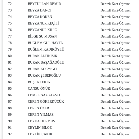
72
BEYTULLAH DEMİR
Denizli Kart-Öğrenci
73
BEYZA DANCI
Denizli Kart-Öğrenci
74
BEYZA KÖKEN
Denizli Kart-Öğrenci
75
BEYZANUR KEÇİLİ
Denizli Kart-Öğrenci
76
BEYZANUR KILIÇ
Denizli Kart-Öğrenci
77
BİLGE SU MUSAN
Denizli Kart-Öğrenci
78
BUĞLEM GÜL HAYTA
Denizli Kart-Öğrenci
79
BUĞLEM KADIKÖYLÜ
Denizli Kart-Öğrenci
80
BURAK ALTINIŞIK
Denizli Kart-Öğrenci
81
BURAK BAŞAĞAOĞLU
Denizli Kart-Öğrenci
82
BURAK KOÇYİĞİT
Denizli Kart-Öğrenci
83
BURAK ŞEBEROĞLU
Denizli Kart-Öğrenci
84
BÜŞRA TEKİN
Denizli Kart-Öğrenci
85
CANSU ÖNÜR
Denizli Kart-Öğrenci
86
CEMRE NAZ ATAŞCI
Denizli Kart-Öğrenci
87
CEREN GÖKERKÜÇÜK
Denizli Kart-Öğrenci
88
CEREN ÖZER
Denizli Kart-Öğrenci
89
CEREN YILMAZ
Denizli Kart-Öğrenci
90
CEYDA DURMUŞ
Denizli Kart-Öğrenci
91
CEYLİN BİLGE
Denizli Kart-Öğrenci
92
CEYLİN ÇAKIR
Denizli Kart-Öğrenci