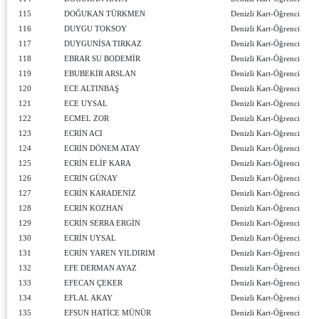
115
DOĞUKAN TÜRKMEN
Denizli Kart-Öğrenci
116
DUYGU TOKSOY
Denizli Kart-Öğrenci
117
DUYGUNİSA TIRKAZ
Denizli Kart-Öğrenci
118
EBRAR SU BODEMİR
Denizli Kart-Öğrenci
119
EBUBEKİR ARSLAN
Denizli Kart-Öğrenci
120
ECE ALTINBAŞ
Denizli Kart-Öğrenci
121
ECE UYSAL
Denizli Kart-Öğrenci
122
ECMEL ZOR
Denizli Kart-Öğrenci
123
ECRİN ACI
Denizli Kart-Öğrenci
124
ECRİN DÖNEM ATAY
Denizli Kart-Öğrenci
125
ECRİN ELİF KARA
Denizli Kart-Öğrenci
126
ECRİN GÜNAY
Denizli Kart-Öğrenci
127
ECRİN KARADENİZ
Denizli Kart-Öğrenci
128
ECRİN KOZHAN
Denizli Kart-Öğrenci
129
ECRİN SERRA ERGİN
Denizli Kart-Öğrenci
130
ECRİN UYSAL
Denizli Kart-Öğrenci
131
ECRİN YAREN YILDIRIM
Denizli Kart-Öğrenci
132
EFE DERMAN AYAZ
Denizli Kart-Öğrenci
133
EFECAN ÇEKER
Denizli Kart-Öğrenci
134
EFLAL AKAY
Denizli Kart-Öğrenci
135
EFSUN HATİCE MÜNÜR
Denizli Kart-Öğrenci