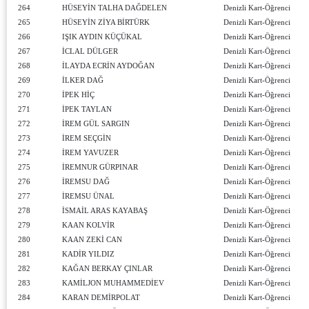
264
HÜSEYİN TALHA DAĞDELEN
Denizli Kart-Öğrenci
265
HÜSEYİN ZİYA BİRTÜRK
Denizli Kart-Öğrenci
266
IŞIK AYDIN KÜÇÜKAL
Denizli Kart-Öğrenci
267
İCLAL DÜLGER
Denizli Kart-Öğrenci
268
İLAYDA ECRİN AYDOĞAN
Denizli Kart-Öğrenci
269
İLKER DAĞ
Denizli Kart-Öğrenci
270
İPEK HİÇ
Denizli Kart-Öğrenci
271
İPEK TAYLAN
Denizli Kart-Öğrenci
272
İREM GÜL SARGIN
Denizli Kart-Öğrenci
273
İREM SEÇGİN
Denizli Kart-Öğrenci
274
İREM YAVUZER
Denizli Kart-Öğrenci
275
İREMNUR GÜRPINAR
Denizli Kart-Öğrenci
276
İREMSU DAĞ
Denizli Kart-Öğrenci
277
İREMSU ÜNAL
Denizli Kart-Öğrenci
278
İSMAİL ARAS KAYABAŞ
Denizli Kart-Öğrenci
279
KAAN KOLVİR
Denizli Kart-Öğrenci
280
KAAN ZEKİ CAN
Denizli Kart-Öğrenci
281
KADİR YILDIZ
Denizli Kart-Öğrenci
282
KAĞAN BERKAY ÇINLAR
Denizli Kart-Öğrenci
283
KAMİLJON MUHAMMEDİEV
Denizli Kart-Öğrenci
284
KARAN DEMİRPOLAT
Denizli Kart-Öğrenci