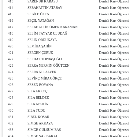
413
SARENUR KARASU
Denizli Kart-Öğrenci
414
SEBAHATTİN ATABAY
Denizli Kart-Öğrenci
415
SEBİLE ÖZEN
Denizli Kart-Öğrenci
416
SEÇİL YATAĞAN
Denizli Kart-Öğrenci
417
SELAHATTİN ÖMER KARAMAN
Denizli Kart-Öğrenci
418
SELİM TAYYAR ULUDAĞ
Denizli Kart-Öğrenci
419
SELİN ORDUKAYA
Denizli Kart-Öğrenci
420
SEMİHA ŞAHİN
Denizli Kart-Öğrenci
421
SERGEN ÇÜRÜK
Denizli Kart-Öğrenci
422
SERHAT TOPBAŞOĞLU
Denizli Kart-Öğrenci
423
SERRA NERMİN ÖĞÜTCEN
Denizli Kart-Öğrenci
424
SERRA NİL ALVER
Denizli Kart-Öğrenci
425
SEVİNÇ MİRA GÖKÇE
Denizli Kart-Öğrenci
426
SEZEN BOYANA
Denizli Kart-Öğrenci
427
SILA AKKOÇ
Denizli Kart-Öğrenci
428
SILA BELDEK
Denizli Kart-Öğrenci
429
SILA KESKİN
Denizli Kart-Öğrenci
430
SILA TUDU
Denizli Kart-Öğrenci
431
SİBEL KOŞAR
Denizli Kart-Öğrenci
432
SİMGE AKKAYA
Denizli Kart-Öğrenci
433
SİMGE GÜLSÜM BAŞ
Denizli Kart-Öğrenci
434
SİMGE SARISAKAL
Denizli Kart-Öğrenci