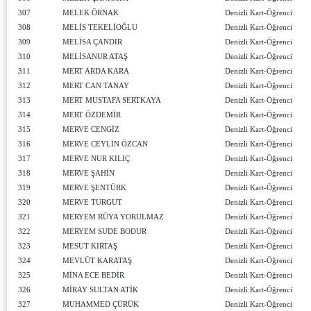
307
MELEK ÖRNAK
Denizli Kart-Öğrenci
308
MELİS TEKELİOĞLU
Denizli Kart-Öğrenci
309
MELİSA ÇANDIR
Denizli Kart-Öğrenci
310
MELİSANUR ATAŞ
Denizli Kart-Öğrenci
311
MERT ARDA KARA
Denizli Kart-Öğrenci
312
MERT CAN TANAY
Denizli Kart-Öğrenci
313
MERT MUSTAFA SERTKAYA
Denizli Kart-Öğrenci
314
MERT ÖZDEMİR
Denizli Kart-Öğrenci
315
MERVE CENGİZ
Denizli Kart-Öğrenci
316
MERVE CEYLİN ÖZCAN
Denizli Kart-Öğrenci
317
MERVE NUR KILIÇ
Denizli Kart-Öğrenci
318
MERVE ŞAHİN
Denizli Kart-Öğrenci
319
MERVE ŞENTÜRK
Denizli Kart-Öğrenci
320
MERVE TURGUT
Denizli Kart-Öğrenci
321
MERYEM RÜYA YORULMAZ
Denizli Kart-Öğrenci
322
MERYEM SUDE BODUR
Denizli Kart-Öğrenci
323
MESUT KIRTAŞ
Denizli Kart-Öğrenci
324
MEVLÜT KARATAŞ
Denizli Kart-Öğrenci
325
MİNA ECE BEDİR
Denizli Kart-Öğrenci
326
MİRAY SULTAN ATİK
Denizli Kart-Öğrenci
327
MUHAMMED ÇÜRÜK
Denizli Kart-Öğrenci