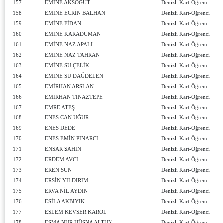
157
EMİNE AKSÖĞÜT
Denizli Kart-Öğrenci
158
EMİNE ECRİN BALHAN
Denizli Kart-Öğrenci
159
EMİNE FİDAN
Denizli Kart-Öğrenci
160
EMİNE KARADUMAN
Denizli Kart-Öğrenci
161
EMİNE NAZ APALI
Denizli Kart-Öğrenci
162
EMİNE NAZ TAHRAN
Denizli Kart-Öğrenci
163
EMİNE SU ÇELİK
Denizli Kart-Öğrenci
164
EMİNE SU DAĞDELEN
Denizli Kart-Öğrenci
165
EMİRHAN ARSLAN
Denizli Kart-Öğrenci
166
EMİRHAN TINAZTEPE
Denizli Kart-Öğrenci
167
EMRE ATEŞ
Denizli Kart-Öğrenci
168
ENES CAN UĞUR
Denizli Kart-Öğrenci
169
ENES DEDE
Denizli Kart-Öğrenci
170
ENES EMİN PINARCI
Denizli Kart-Öğrenci
171
ENSAR ŞAHİN
Denizli Kart-Öğrenci
172
ERDEM AVCI
Denizli Kart-Öğrenci
173
EREN SUN
Denizli Kart-Öğrenci
174
ERSİN YILDIRIM
Denizli Kart-Öğrenci
175
ERVA NİL AYDIN
Denizli Kart-Öğrenci
176
ESİLA AKBIYIK
Denizli Kart-Öğrenci
177
ESLEM KEVSER KAROL
Denizli Kart-Öğrenci
178
ESMA NUR HÜSNA ALTUN
Denizli Kart-Öğrenci