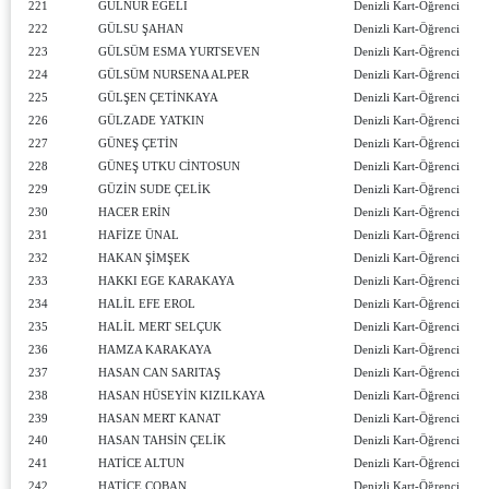
221
GÜLNUR EGELİ
Denizli Kart-Öğrenci
222
GÜLSU ŞAHAN
Denizli Kart-Öğrenci
223
GÜLSÜM ESMA YURTSEVEN
Denizli Kart-Öğrenci
224
GÜLSÜM NURSENA ALPER
Denizli Kart-Öğrenci
225
GÜLŞEN ÇETİNKAYA
Denizli Kart-Öğrenci
226
GÜLZADE YATKIN
Denizli Kart-Öğrenci
227
GÜNEŞ ÇETİN
Denizli Kart-Öğrenci
228
GÜNEŞ UTKU CİNTOSUN
Denizli Kart-Öğrenci
229
GÜZİN SUDE ÇELİK
Denizli Kart-Öğrenci
230
HACER ERİN
Denizli Kart-Öğrenci
231
HAFİZE ÜNAL
Denizli Kart-Öğrenci
232
HAKAN ŞİMŞEK
Denizli Kart-Öğrenci
233
HAKKI EGE KARAKAYA
Denizli Kart-Öğrenci
234
HALİL EFE EROL
Denizli Kart-Öğrenci
235
HALİL MERT SELÇUK
Denizli Kart-Öğrenci
236
HAMZA KARAKAYA
Denizli Kart-Öğrenci
237
HASAN CAN SARITAŞ
Denizli Kart-Öğrenci
238
HASAN HÜSEYİN KIZILKAYA
Denizli Kart-Öğrenci
239
HASAN MERT KANAT
Denizli Kart-Öğrenci
240
HASAN TAHSİN ÇELİK
Denizli Kart-Öğrenci
241
HATİCE ALTUN
Denizli Kart-Öğrenci
242
HATİCE ÇOBAN
Denizli Kart-Öğrenci