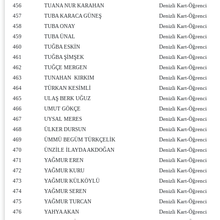
456
TUANA NUR KARAHAN
Denizli Kart-Öğrenci
457
TUBA KARACA GÜNEŞ
Denizli Kart-Öğrenci
458
TUBA ONAY
Denizli Kart-Öğrenci
459
TUBA ÜNAL
Denizli Kart-Öğrenci
460
TUĞBA ESKİN
Denizli Kart-Öğrenci
461
TUĞBA ŞİMŞEK
Denizli Kart-Öğrenci
462
TUĞÇE MERGEN
Denizli Kart-Öğrenci
463
TUNAHAN KIRKIM
Denizli Kart-Öğrenci
464
TÜRKAN KESİMLİ
Denizli Kart-Öğrenci
465
ULAŞ BERK UĞUZ
Denizli Kart-Öğrenci
466
UMUT GÖKÇE
Denizli Kart-Öğrenci
467
UYSAL MERES
Denizli Kart-Öğrenci
468
ÜLKER DURSUN
Denizli Kart-Öğrenci
469
ÜMMÜ BEGÜM TÜRKÇELİK
Denizli Kart-Öğrenci
470
ÜNZİLE İLAYDA AKDOĞAN
Denizli Kart-Öğrenci
471
YAĞMUR EREN
Denizli Kart-Öğrenci
472
YAĞMUR KURU
Denizli Kart-Öğrenci
473
YAĞMUR KÜLKÖYLÜ
Denizli Kart-Öğrenci
474
YAĞMUR SEREN
Denizli Kart-Öğrenci
475
YAĞMUR TURCAN
Denizli Kart-Öğrenci
476
YAHYA AKAN
Denizli Kart-Öğrenci