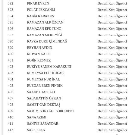
392
PINAR EVREN
Denizli Kart-Öğrenci
393
POLAT PEKCANLI
Denizli Kart-Öğrenci
394
RABİA KARAKUŞ
Denizli Kart-Öğrenci
395
RAMAZAN ALP ÖZCAN
Denizli Kart-Öğrenci
396
RAMAZAN EFE TUNÇ
Denizli Kart-Öğrenci
397
RAMAZAN MERT YİĞİT
Denizli Kart-Öğrenci
398
RAVZA DURU ÇİMENDAĞ
Denizli Kart-Öğrenci
399
REYHAN AYDIN
Denizli Kart-Öğrenci
400
RIDVAN KALE
Denizli Kart-Öğrenci
401
ROJİN KESMEZ
Denizli Kart-Öğrenci
402
RUKİYE SANEM KARAKURT
Denizli Kart-Öğrenci
403
RUMEYSA ELİF KULAÇ
Denizli Kart-Öğrenci
404
RUMEYSA NUR İNAL
Denizli Kart-Öğrenci
405
RÜZGAR EREN FINDIK
Denizli Kart-Öğrenci
406
SAADET TASLACI
Denizli Kart-Öğrenci
407
SABAHATTİN ÖZKAN
Denizli Kart-Öğrenci
408
SAMET CAN DEKTAŞ
Denizli Kart-Öğrenci
409
SAMIM BONYADI BOROUJENİ
Denizli Kart-Öğrenci
410
SANA AZIMI
Denizli Kart-Öğrenci
411
SANİYE SARAYDAR
Denizli Kart-Öğrenci
412
SARE EREN
Denizli Kart-Öğrenci