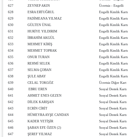
627
ZEYNEP AKIN
Ücretsiz - Engelli
628
ESRA ERTUĞRUL
Engelli Kimlik Kartı
629
FADİMEANA YILMAZ
Engelli Kimlik Kartı
630
GÜLTEN ÜNAL
Engelli Kimlik Kartı
631
HURİYE YILDIRIM
Engelli Kimlik Kartı
632
İBRAHİM AKGÜL
Engelli Kimlik Kartı
633
MEHMET KİRİŞ
Engelli Kimlik Kartı
634
MEHMET TOPRAK
Engelli Kimlik Kartı
635
ONUR TURAN
Engelli Kimlik Kartı
636
REHMİ SELEK
Engelli Kimlik Kartı
637
SELMA ÇOBAN
Engelli Kimlik Kartı
638
ŞULE ABAY
Engelli Kimlik Kartı
639
CELAL TOKGÖZ
Ücretsiz Diğer Kart
640
EBRU EREN
Sosyal Destek Kartı
641
AHMET ENES GEZEN
Sosyal Destek Kartı
642
DİLEK KARIŞAN
Sosyal Destek Kartı
643
ECRİN CİRİT
Sosyal Destek Kartı
644
HÜMEYRA AYŞE CANDAN
Sosyal Destek Kartı
645
KADER YETİŞİR
Sosyal Destek Kartı
646
ŞABAN EFE ÖZEN (2)
Sosyal Destek Kartı
647
ŞEREF YILMAZ
Sosyal Destek Kartı