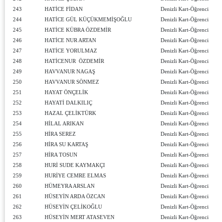
243
HATİCE FİDAN
Denizli Kart-Öğrenci
244
HATİCE GÜL KÜÇÜKMEMİŞOĞLU
Denizli Kart-Öğrenci
245
HATİCE KÜBRA ÖZDEMİR
Denizli Kart-Öğrenci
246
HATİCE NUR ARTAN
Denizli Kart-Öğrenci
247
HATİCE YORULMAZ
Denizli Kart-Öğrenci
248
HATİCENUR ÖZDEMİR
Denizli Kart-Öğrenci
249
HAVVANUR NAGAŞ
Denizli Kart-Öğrenci
250
HAVVANUR SÖNMEZ
Denizli Kart-Öğrenci
251
HAYAT ÖNÇELİK
Denizli Kart-Öğrenci
252
HAYATİ DALKILIÇ
Denizli Kart-Öğrenci
253
HAZAL ÇELİKTÜRK
Denizli Kart-Öğrenci
254
HİLAL ARIKAN
Denizli Kart-Öğrenci
255
HİRA SEREZ
Denizli Kart-Öğrenci
256
HİRA SU KARTAŞ
Denizli Kart-Öğrenci
257
HİRA TOSUN
Denizli Kart-Öğrenci
258
HURİ SUDE KAYMAKÇI
Denizli Kart-Öğrenci
259
HURİYE CEMRE ELMAS
Denizli Kart-Öğrenci
260
HÜMEYRA ARSLAN
Denizli Kart-Öğrenci
261
HÜSEYİN ARDA ÖZCAN
Denizli Kart-Öğrenci
262
HÜSEYİN ÇELİKOĞLU
Denizli Kart-Öğrenci
263
HÜSEYİN MERT ATASEVEN
Denizli Kart-Öğrenci