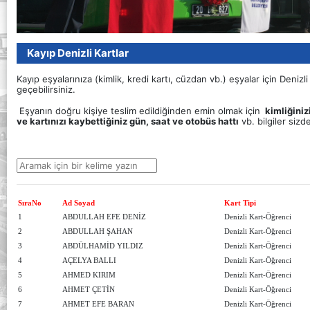
Kayıp Denizli Kartlar
Kayıp eşyalarınıza (kimlik, kredi kartı, cüzdan vb.) eşyalar için Denizl
geçebilirsiniz.
Eşyanın doğru kişiye teslim edildiğinden emin olmak için
kimliğiniz
ve kartınızı kaybettiğiniz gün, saat ve otobüs hattı
vb. bilgiler sizde
SıraNo
Ad Soyad
Kart Tipi
1
ABDULLAH EFE DENİZ
Denizli Kart-Öğrenci
2
ABDULLAH ŞAHAN
Denizli Kart-Öğrenci
3
ABDÜLHAMİD YILDIZ
Denizli Kart-Öğrenci
4
AÇELYA BALLI
Denizli Kart-Öğrenci
5
AHMED KIRIM
Denizli Kart-Öğrenci
6
AHMET ÇETİN
Denizli Kart-Öğrenci
7
AHMET EFE BARAN
Denizli Kart-Öğrenci