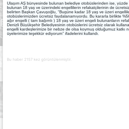
Ulaşım AŞ bünyesinde bulunan belediye otobüslerinden ise, yüzde 5
bulunan 18 yaş ve üzerindeki engellilerin refakatçilerinin de ücretsi
belirten Başkan Çavuşoğlu, “Bugüne kadar 18 yaş ve üz
eri engellil
otobüslerimizden ücretsiz faydalanamıyordu. Bu kararla birlikte %50
ağır engelli ( tam bağımlı ) 18 yaş ve üzeri engeli bulunanların ref
Denizli Büyükşehir Belediyesinin otobüslerini ücretsiz olarak kulla
engelli kardeşlerimize bir nebze de olsa koymuş olduğumuz katkı n
üyelerimize teşekkür ediyorum” ifadelerini kullandı.
Bu haber 2157 kez görüntülenmiştir.