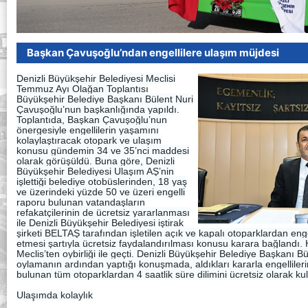
Başkan Çavuşoğlu’ndan engellilere ulaşım müjdesi
Denizli Büyükşehir Belediyesi Meclisi
Temmuz Ayı Olağan Toplantısı
Büyükşehir Belediye Başkanı Bülent Nuri
Çavuşoğlu’nun başkanlığında yapıldı.
Toplantıda, Başkan Çavuşoğlu’nun
önergesiyle engellilerin yaşamını
kolaylaştıracak otopark ve ulaşım
konusu gündemin 34 ve 35’nci maddesi
olarak görüşüldü
. Buna göre, Denizli
Büyükşehir Belediyesi Ulaşım AŞ’nin
işlettiği belediye otobüslerinden, 18 yaş
ve üzerindeki yüzde 50 ve üzeri engelli
raporu bulunan vatandaşların
refakatçilerinin de ücretsiz yararlanması
ile Denizli Büyükşehir Belediyesi iştirak
şirketi BELTAŞ tarafından işletilen açık ve kapalı otoparklardan engell
etmesi şartıyla ücretsiz faydalandırılması konusu karara bağlandı
Meclis’ten oybirliği ile geçti. Denizli Büyükşehir Belediye Başkanı 
oylamanın ardından yaptığı konuşmada, aldıkları kararla engellil
bulunan tüm otoparklardan 4 saatlik süre dilimini ücretsiz olarak kul
Ulaşımda kolaylık